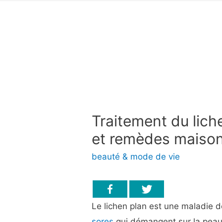
Traitement du lic
et remèdes maiso
beauté & mode de vie
Le lichen plan est une maladie 
sores
qui démangent sur la peau,