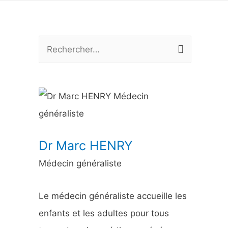
R
e
c
h
e
r
Dr Marc HENRY
c
Médecin généraliste
h
e
Le médecin généraliste accueille les
r
enfants et les adultes pour tous