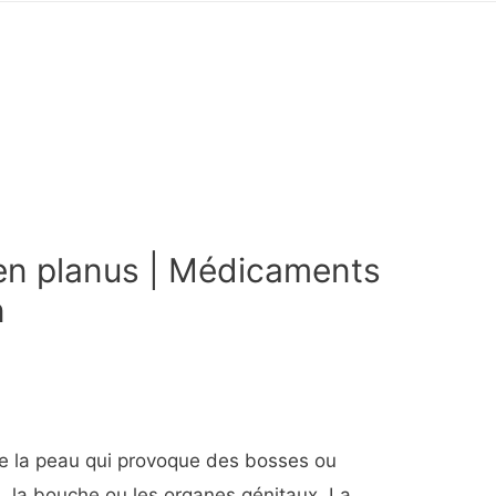
hen planus | Médicaments
n
de la peau qui provoque des bosses ou
 la bouche ou les organes génitaux. La