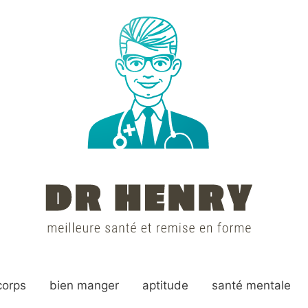
corps
bien manger
aptitude
santé mentale