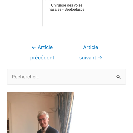
Chirurgie des voies
nasales - Septoplastie
Navigation
←
Article
Article
de
précédent
suivant
→
l’article
R
e
c
h
e
r
c