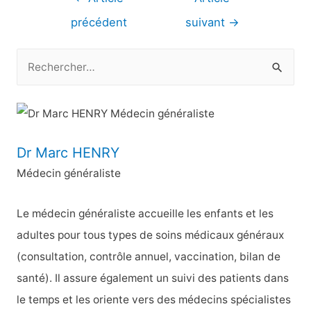
de
précédent
suivant
→
l’article
R
e
c
h
e
Dr Marc HENRY
r
Médecin généraliste
c
h
Le médecin généraliste accueille les enfants et les
e
adultes pour tous types de soins médicaux généraux
r
(consultation, contrôle annuel, vaccination, bilan de
santé). Il assure également un suivi des patients dans
:
le temps et les oriente vers des médecins spécialistes