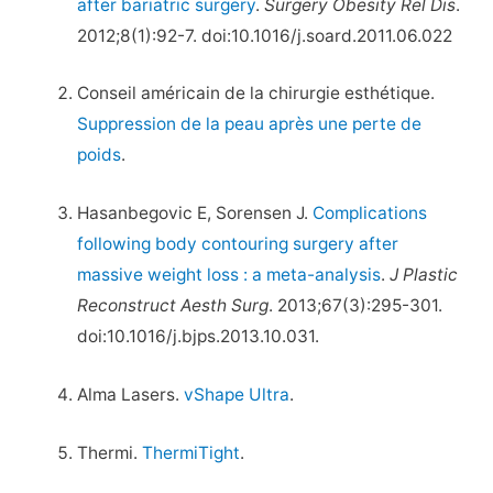
after bariatric surgery
.
Surgery Obesity Rel Dis
.
2012;8(1):92-7. doi:10.1016/j.soard.2011.06.022
Conseil américain de la chirurgie esthétique.
Suppression de la peau après une perte de
poids
.
Hasanbegovic E, Sorensen J.
Complications
following body contouring surgery after
massive weight loss : a meta-analysis
.
J Plastic
Reconstruct Aesth Surg
. 2013;67(3):295-301.
doi:10.1016/j.bjps.2013.10.031.
Alma Lasers.
vShape Ultra
.
Thermi.
ThermiTight
.