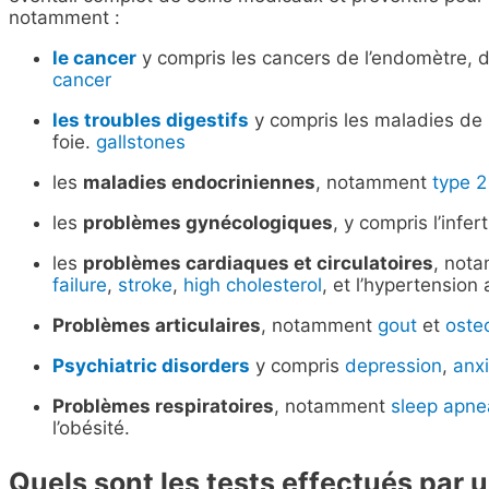
notamment :
le cancer
y compris les cancers de l’endomètre, du 
cancer
les troubles digestifs
y compris les maladies de 
foie.
gallstones
les
maladies endocriniennes
, notamment
type 2
les
problèmes gynécologiques
, y compris l’infer
les
problèmes cardiaques et circulatoires
, not
failure
,
stroke
,
high cholesterol
, et l’hypertension 
Problèmes articulaires
, notamment
gout
et
osteo
Psychiatric disorders
y compris
depression
,
anxi
Problèmes respiratoires
, notamment
sleep apne
l’obésité.
Quels sont les tests effectués par 