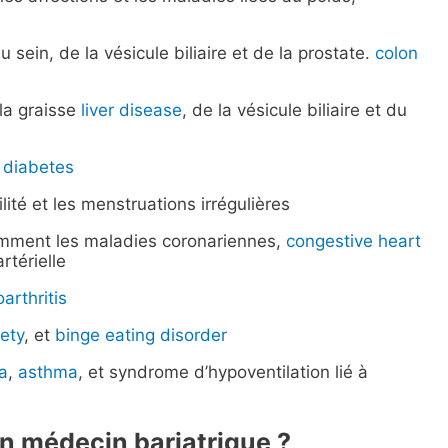
sein, de la vésicule biliaire et de la prostate.
colon
la graisse
liver disease
, de la vésicule biliaire et du
 diabetes
tilité et les menstruations irrégulières
amment les maladies coronariennes,
congestive heart
artérielle
arthritis
ety
, et
binge eating disorder
a
,
asthma
, et syndrome d’hypoventilation lié à
un médecin bariatrique ?