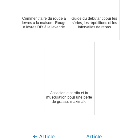
Comment faire du rouge à
Guide du débutant pour les
lèvres à la maison : Rouge
séries, les répétitions et les
à lèvres DIY à la lavande
intervalles de repos
Associer le cardio et la
musculation pour une perte
de graisse maximale
Navigation
←
Article
Article