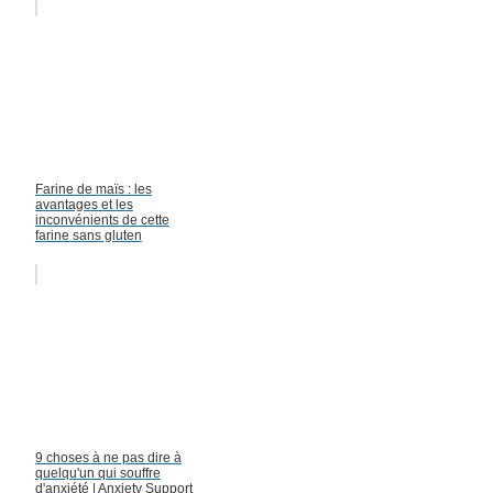
Farine de maïs : les
avantages et les
inconvénients de cette
farine sans gluten
9 choses à ne pas dire à
quelqu'un qui souffre
d'anxiété | Anxiety Support