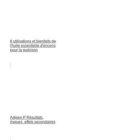
8 utilisations et bienfaits de
l'huile essentielle d'encens
pour la guérison
Adipex-P Résultats,
risques, effets secondaires