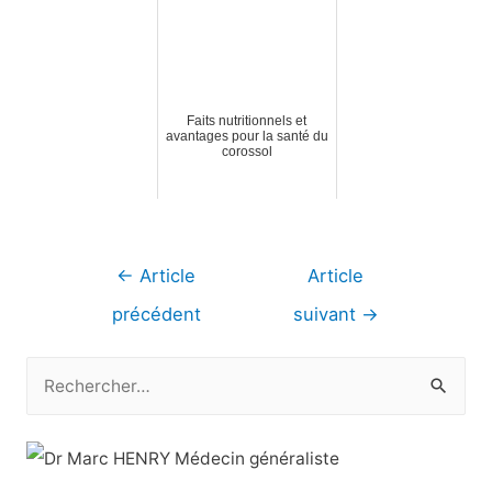
Faits nutritionnels et
avantages pour la santé du
corossol
Navigation
←
Article
Article
de
précédent
suivant
→
l’article
R
e
c
h