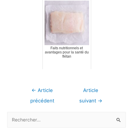
Faits nutritionnels et
avantages pour la santé du
flétan
Navigation
←
Article
Article
de
précédent
suivant
→
l’article
R
e