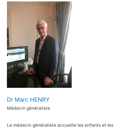
c
h
e
r
c
h
e
r
:
Dr Marc HENRY
Médecin généraliste
Le médecin généraliste accueille les enfants et les