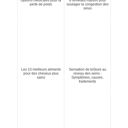
Options médicales pour la
8 remèdes maison pour
perte de poids
soulager la congestion des
sinus
Les 10 meilleurs aliments
Sensation de brûlure au
pour des cheveux plus
niveau des seins -
sains
Symptômes, causes,
traitements