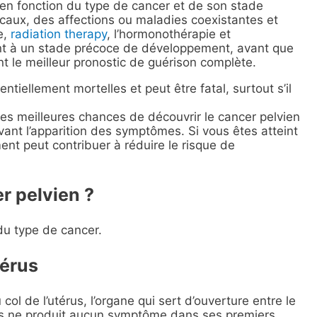
t en fonction du type de cancer et de son stade
aux, des affections ou maladies coexistantes et
e,
radiation therapy
, l’hormonothérapie et
ment à un stade précoce de développement, avant que
nt le meilleur pronostic de guérison complète.
tiellement mortelles et peut être fatal, surtout s’il
 les meilleures chances de découvrir le cancer pelvien
vant l’apparition des symptômes. Si vous êtes atteint
ment peut contribuer à réduire le risque de
r pelvien ?
du type de cancer.
térus
ol de l’utérus, l’organe qui sert d’ouverture entre le
térus ne produit aucun symptôme dans ses premiers