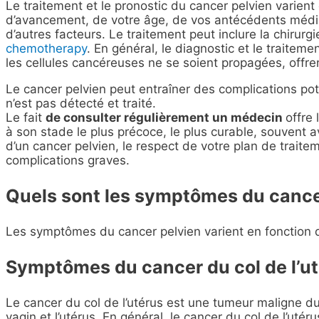
Le traitement et le pronostic du cancer pelvien varien
d’avancement, de votre âge, de vos antécédents médic
d’autres facteurs. Le traitement peut inclure la chirurgi
chemotherapy
. En général, le diagnostic et le traite
les cellules cancéreuses ne se soient propagées, offre
Le cancer pelvien peut entraîner des complications poten
n’est pas détecté et traité.
Le fait
de consulter régulièrement un médecin
offre
à son stade le plus précoce, le plus curable, souvent a
d’un cancer pelvien, le respect de votre plan de traite
complications graves.
Quels sont les symptômes du cance
Les symptômes du cancer pelvien varient en fonction 
Symptômes du cancer du col de l’u
Le cancer du col de l’utérus est une tumeur maligne du c
vagin et l’utérus. En général, le cancer du col de l’u