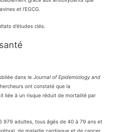
robablement grâce aux antioxydants que
lavines et l’EGCG.
ltats d’études clés.
 santé
ubliée dans le
Journal of Epidemiology and
chercheurs ont constaté que la
 liée à un risque réduit de mortalité par
6 979 adultes, tous âgés de 40 à 79 ans et
érébral, de maladie cardiaque et de cancer