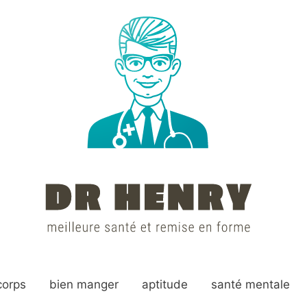
corps
bien manger
aptitude
santé mentale