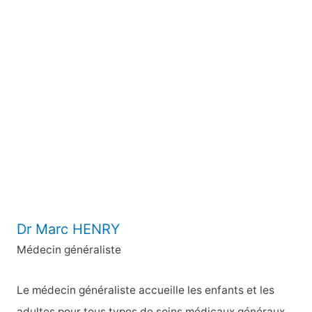
h
e
r
c
h
e
r
:
Dr Marc HENRY
Médecin généraliste
Le médecin généraliste accueille les enfants et les
adultes pour tous types de soins médicaux généraux