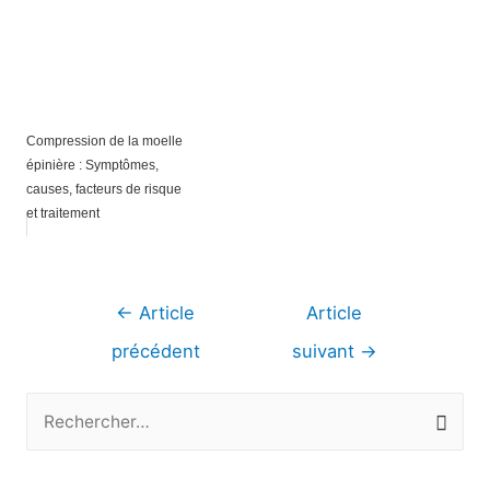
Compression de la moelle
épinière : Symptômes,
causes, facteurs de risque
et traitement
Navigation
←
Article
Article
de
précédent
suivant
→
l’article
R
e
c