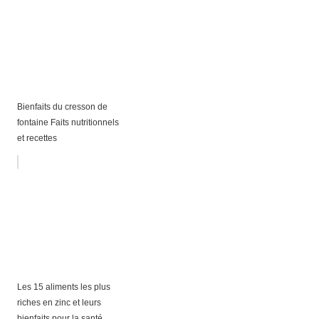
Bienfaits du cresson de
fontaine Faits nutritionnels
et recettes
Les 15 aliments les plus
riches en zinc et leurs
bienfaits pour la santé