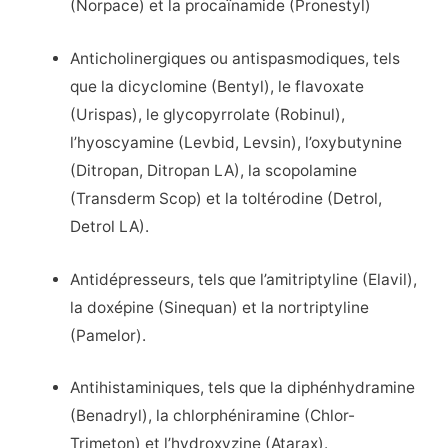
(Norpace) et la procaïnamide (Pronestyl)
Anticholinergiques ou antispasmodiques, tels
que la dicyclomine (Bentyl), le flavoxate
(Urispas), le glycopyrrolate (Robinul),
l’hyoscyamine (Levbid, Levsin), l’oxybutynine
(Ditropan, Ditropan LA), la scopolamine
(Transderm Scop) et la toltérodine (Detrol,
Detrol LA).
Antidépresseurs, tels que l’amitriptyline (Elavil),
la doxépine (Sinequan) et la nortriptyline
(Pamelor).
Antihistaminiques, tels que la diphénhydramine
(Benadryl), la chlorphéniramine (Chlor-
Trimeton) et l’hydroxyzine (Atarax).