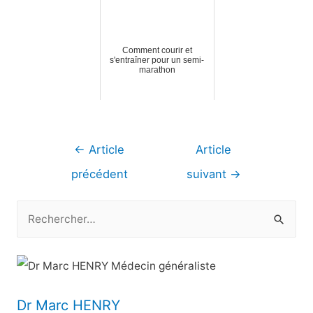
Comment courir et
s'entraîner pour un semi-
marathon
Navigation
←
Article
Article
de
précédent
suivant
→
l’article
R
e
c
h
e
Dr Marc HENRY