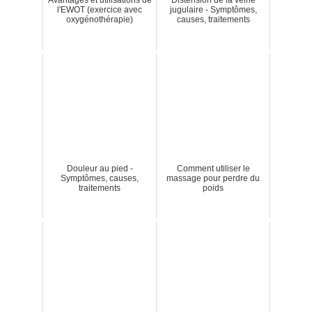
Avantages et utilisations de
Distension de la veine
l'EWOT (exercice avec
jugulaire - Symptômes,
oxygénothérapie)
causes, traitements
Douleur au pied -
Comment utiliser le
Symptômes, causes,
massage pour perdre du
traitements
poids