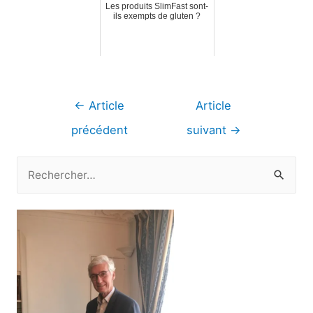
Les produits SlimFast sont-
ils exempts de gluten ?
Navigation
←
Article
Article
de
précédent
suivant
→
l’article
R
e
c
h
e
r
c