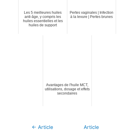
Les 5 meilleures huiles
Pertes vaginales | Infection
anti-âge, y compris les
à la levure | Pertes brunes
huiles essentielles et les
huiles de support
Avantages de l'huile MCT,
utilisations, dosage et effets
secondaires
Navigation
←
Article
Article