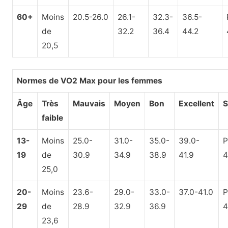
60+
Moins
20.5-26.0
26.1-
32.3-
36.5-
de
32.2
36.4
44.2
20,5
Normes de VO2 Max pour les femmes
Âge
Très
Mauvais
Moyen
Bon
Excellent
S
faible
13-
Moins
25.0-
31.0-
35.0-
39.0-
P
19
de
30.9
34.9
38.9
41.9
4
25,0
20-
Moins
23.6-
29.0-
33.0-
37.0-41.0
P
29
de
28.9
32.9
36.9
4
23,6