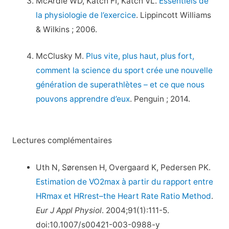
McArdle WD, Katch FI, Katch VL.
Essentiels de
la physiologie de l’exercice
. Lippincott Williams
& Wilkins ; 2006.
McClusky M.
Plus vite, plus haut, plus fort,
comment la science du sport crée une nouvelle
génération de superathlètes – et ce que nous
pouvons apprendre d’eux
. Penguin ; 2014.
Lectures complémentaires
Uth N, Sørensen H, Overgaard K, Pedersen PK.
Estimation de VO2max à partir du rapport entre
HRmax et HRrest–the Heart Rate Ratio Method
.
Eur J Appl Physiol
. 2004;91(1):111-5.
doi:10.1007/s00421-003-0988-y