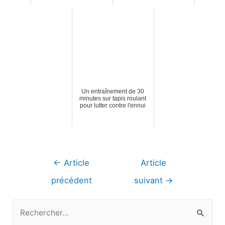
Un entraînement de 30
minutes sur tapis roulant
pour lutter contre l'ennui
Navigation
←
Article
Article
de
précédent
suivant
→
l’article
R
e