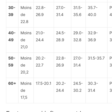
30-
Moins
22.8-
27.0-
31.5-
35.7-
P
39
de
26.9
31.4
35.6
40.0
4
22.8
40-
Moins
21.0-
24.5-
29.0-
32.9-
P
49
de
24.4
28.9
32.8
36.9
3
21,0
50-
Moins
20.2-
22.8-
27.0-
31.5-35.7
P
59
de
22.7
26.9
31.4
3
20,2
60+
Moins
17.5-20.1
20.2-
24.5-
30.3-
P
de
24.4
30.2
31.4
3
17,5