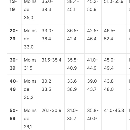
13-
Moins
35.0-
38.4-
45.2-
51.0-55.9
19
de
38.3
45.1
50.9
35,0
20-
Moins
33.0-
36.5-
42.5-
46.5-
29
de
36.4
42.4
46.4
52.4
33.0
30-
Moins
31.5-35.4
35.5-
41.0-
45.0-
39
31.5
40.9
44.9
49.4
40-
Moins
30.2-
33.6-
39.0-
43.8-
49
de
33.5
38.9
43.7
48.0
30,2
50-
Moins
26.1-30.9
31.0-
35.8-
41.0-45.3
59
de
35.7
40.9
26,1