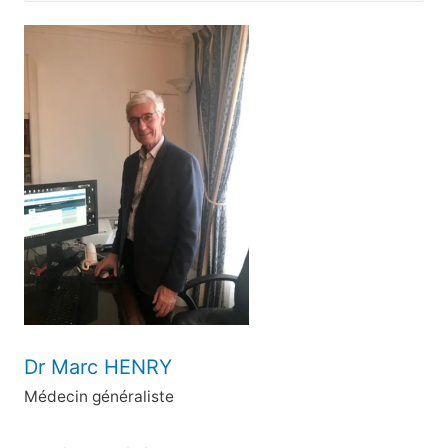
c
h
e
r
c
h
e
r
:
Dr Marc HENRY
Médecin généraliste