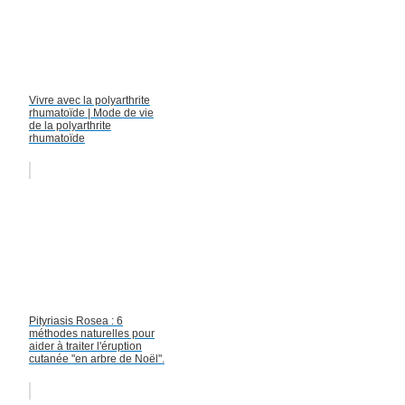
Vivre avec la polyarthrite
rhumatoïde | Mode de vie
de la polyarthrite
rhumatoïde
Pityriasis Rosea : 6
méthodes naturelles pour
aider à traiter l'éruption
cutanée "en arbre de Noël".