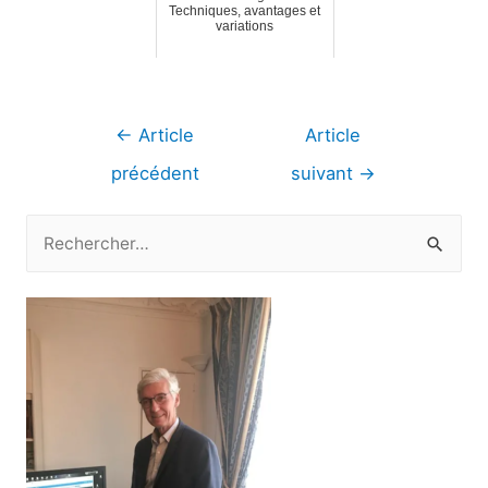
Techniques, avantages et
variations
Navigation
←
Article
Article
de
précédent
suivant
→
l’article
R
e
c
h
e
r
c
h