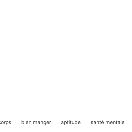
corps
bien manger
aptitude
santé mentale