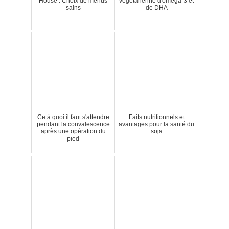
House : Choix de menus
végétarienne d'oméga-3 et
sains
de DHA
Ce à quoi il faut s'attendre
Faits nutritionnels et
pendant la convalescence
avantages pour la santé du
après une opération du
soja
pied