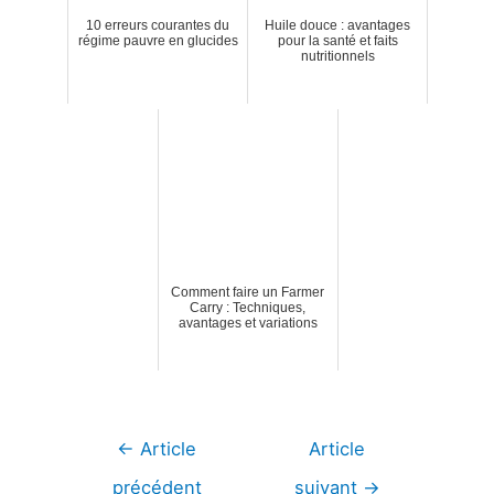
10 erreurs courantes du
Huile douce : avantages
régime pauvre en glucides
pour la santé et faits
nutritionnels
Comment faire un Farmer
Carry : Techniques,
avantages et variations
Navigation
←
Article
Article
de
précédent
suivant
→