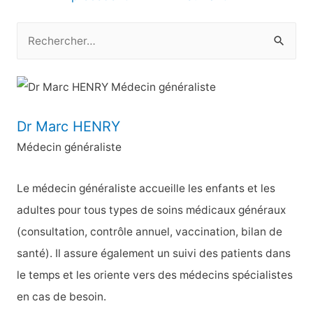
l’article
R
e
c
h
e
Dr Marc HENRY
r
Médecin généraliste
c
h
Le médecin généraliste accueille les enfants et les
e
adultes pour tous types de soins médicaux généraux
r
(consultation, contrôle annuel, vaccination, bilan de
santé). Il assure également un suivi des patients dans
:
le temps et les oriente vers des médecins spécialistes
en cas de besoin.