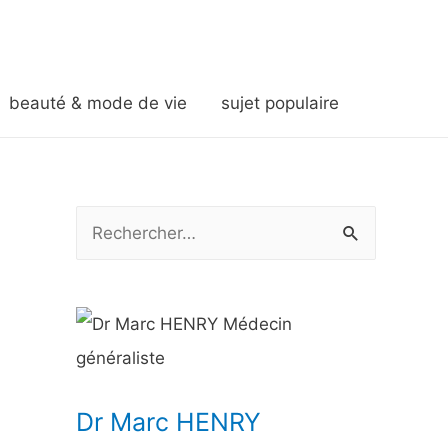
beauté & mode de vie
sujet populaire
R
e
c
h
e
r
Dr Marc HENRY
c