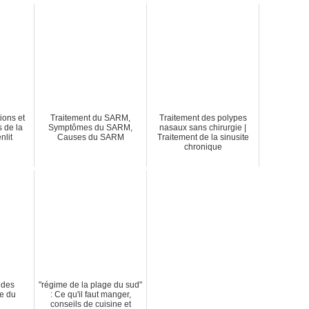
ions et
Traitement du SARM,
Traitement des polypes
s de la
Symptômes du SARM,
nasaux sans chirurgie |
nlit
Causes du SARM
Traitement de la sinusite
chronique
èdes
"régime de la plage du sud"
te du
: Ce qu'il faut manger,
conseils de cuisine et