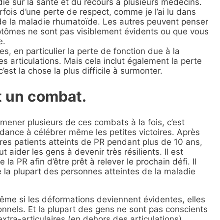
e sur la santé et du recours à plusieurs médecins.
fois d’une perte de respect, comme je l’ai lu dans
de la maladie rhumatoïde. Les autres peuvent penser
ptômes ne sont pas visiblement évidents ou que vous
e.
s, en particulier la perte de fonction due à la
es articulations. Mais cela inclut également la perte
’est la chose la plus difficile à surmonter.
t un combat.
mener plusieurs de ces combats à la fois, c’est
dance à célébrer même les petites victoires. Après
res patients atteints de PR pendant plus de 10 ans,
t aider les gens à devenir très résilients. Il est
a PR afin d’être prêt à relever le prochain défi. Il
e la plupart des personnes atteintes de la maladie
même si les déformations deviennent évidentes, elles
nnels. Et la plupart des gens ne sont pas conscients
xtra-articulaires (en dehors des articulations).