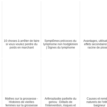
10 choses à arrêter de faire
Symptômes précoces du
Avantages, utilisat
si vous voulez perdre du
lymphome non hodgkinien
effets secondaire
poids en marchant
| Signes du lymphome
racine de pisse
Mythes sur la grossesse -
Arthroplastie partielle du
Causes et rem
Histoires de vieilles
genou : Détails de
naturels de l'oti
femmes sur la grossesse
l'intervention, risques et
baigneur