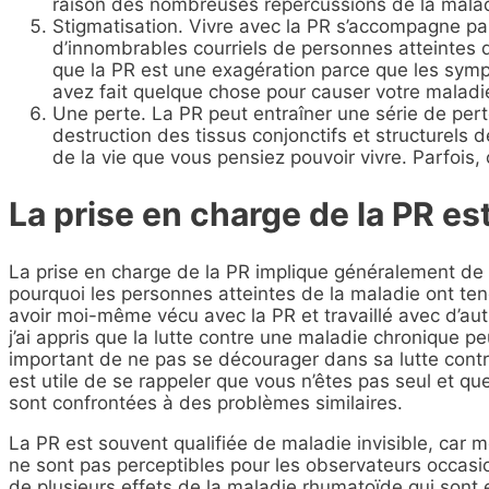
raison des nombreuses répercussions de la maladi
Stigmatisation. Vivre avec la PR s’accompagne par
d’innombrables courriels de personnes atteintes 
que la PR est une exagération parce que les sym
avez fait quelque chose pour causer votre maladi
Une perte. La PR peut entraîner une série de perte
destruction des tissus conjonctifs et structurels d
de la vie que vous pensiez pouvoir vivre. Parfois, c
La prise en charge de la PR es
La prise en charge de la PR implique généralement de 
pourquoi les personnes atteintes de la maladie ont ten
avoir moi-même vécu avec la PR et travaillé avec d’aut
j’ai appris que la lutte contre une maladie chronique peu
important de ne pas se décourager dans sa lutte contre l
est utile de se rappeler que vous n’êtes pas seul et qu
sont confrontées à des problèmes similaires.
La PR est souvent qualifiée de maladie invisible, car 
ne sont pas perceptibles pour les observateurs occasio
de plusieurs effets de la maladie rhumatoïde qui sont e