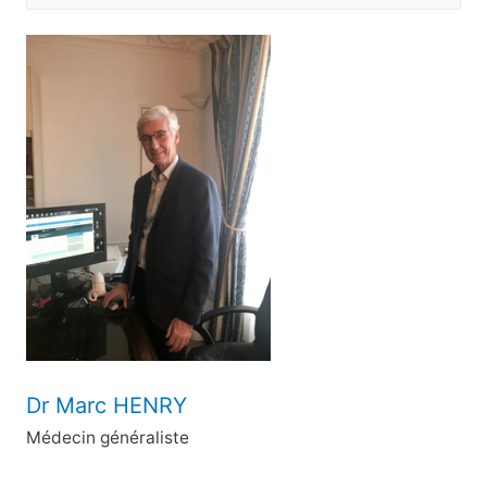
e
c
h
e
r
c
h
e
r
:
Dr Marc HENRY
Médecin généraliste