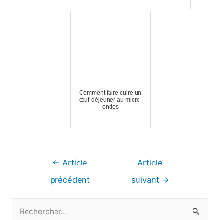
Comment faire cuire un
œuf-déjeuner au micro-
ondes
Navigation
←
Article
Article
de
précédent
suivant
→
l’article
R