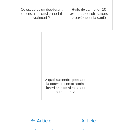
Qu'est-ce qu'un déodorant
Huile de cannelle : 10
en cristal et fonctionne-t-il
avantages et utilisations
vraiment ?
prouvés pour la santé
À quoi s'attendre pendant
la convalescence après
l'insertion d'un stimulateur
cardiaque ?
Navigation
←
Article
Article
de