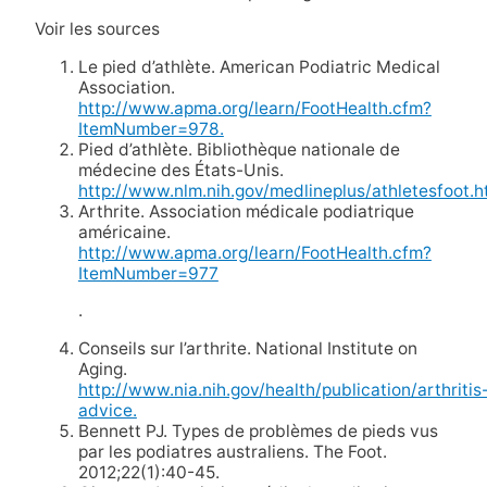
Voir les sources
Le pied d’athlète. American Podiatric Medical
Association.
http://www.apma.org/learn/FootHealth.cfm?
ItemNumber=978.
Pied d’athlète. Bibliothèque nationale de
médecine des États-Unis.
http://www.nlm.nih.gov/medlineplus/athletesfoot.h
Arthrite. Association médicale podiatrique
américaine.
http://www.apma.org/learn/FootHealth.cfm?
ItemNumber=977
.
Conseils sur l’arthrite. National Institute on
Aging.
http://www.nia.nih.gov/health/publication/arthritis
advice.
Bennett PJ. Types de problèmes de pieds vus
par les podiatres australiens. The Foot.
2012;22(1):40-45.