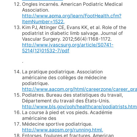
Ongles incarnés. American Podiatric Medical
Association.
http://www.apma.org/learn/FootHealth.cfm?
ItemNumber=1522.
Kim PJ, Attinger CE, Evans KK, et al. Role of the
podiatrist in diabetic limb salvage. Journal of
Vascular Surgery. 2012;56(4):1168-1172.
http://www.jvascsurg.org/article/S0741-
5214(12)01532-7/pdf
.
La pratique podiatrique. Association
américaine des collèges de médecine
podiatrique.
http://www.aacpm.org/html/careerzone/career_pra
Podiatres. Bureau des statistiques du travail,
Département du travail des États-Unis.
http://www.bls.gov/ooh/healthcare/podiatrists.htm
La course à pied et vos pieds. Académie
américaine des
Médecine sportive podiatrique.
http://www.aapsm.org/running.html.
Entorses, foulures et fractures. American