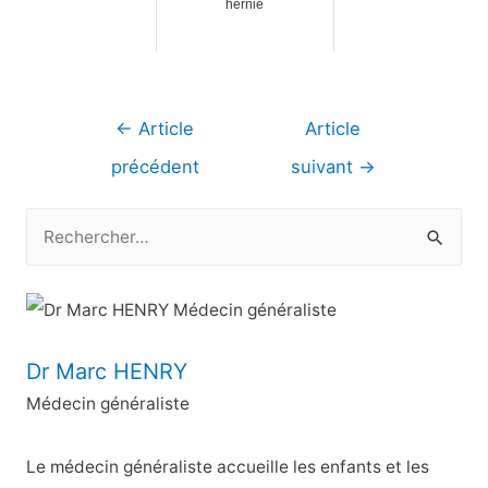
hernie
Navigation
←
Article
Article
de
précédent
suivant
→
l’article
R
e
c
h
e
Dr Marc HENRY
r
Médecin généraliste
c
h
Le médecin généraliste accueille les enfants et les