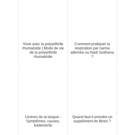
Vivre avec la polyarthrite
Comment pratiquer la
rhumatoïde | Mode de vie
respiration par narine
de la polyarthrite
alternée ou Nadi Sodhana
rhumatoïde
?
Ulcères de la langue -
Quand faut-il prendre un
Symptômes, causes,
supplément de fibres ?
traitements