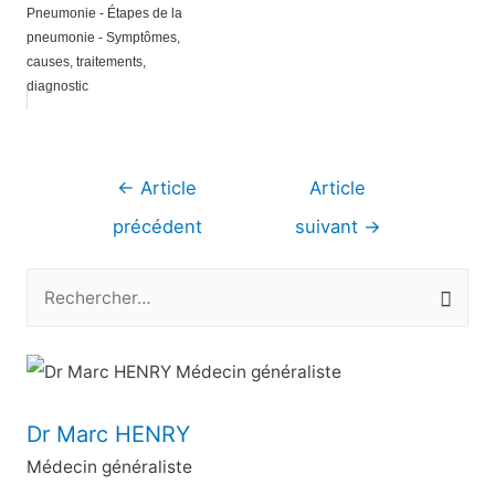
Pneumonie - Étapes de la
pneumonie - Symptômes,
causes, traitements,
diagnostic
Navigation
←
Article
Article
de
précédent
suivant
→
l’article
R
e
c
h
e
Dr Marc HENRY
r
Médecin généraliste
c