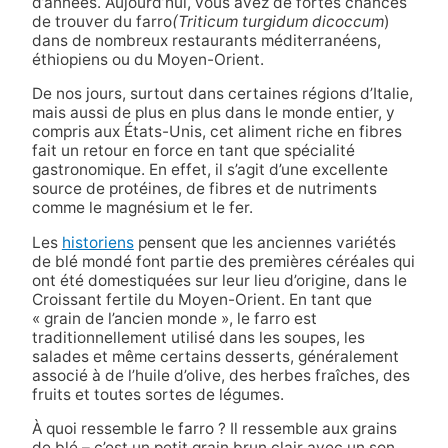
d’années. Aujourd’hui, vous avez de fortes chances
de trouver du farro
(Triticum turgidum dicoccum
)
dans de nombreux restaurants méditerranéens,
éthiopiens ou du Moyen-Orient.
De nos jours, surtout dans certaines régions d’Italie,
mais aussi de plus en plus dans le monde entier, y
compris aux États-Unis, cet aliment riche en fibres
fait un retour en force en tant que spécialité
gastronomique. En effet, il s’agit d’une excellente
source de protéines, de fibres et de nutriments
comme le magnésium et le fer.
Les
historiens
pensent que les anciennes variétés
de blé mondé font partie des premières céréales qui
ont été domestiquées sur leur lieu d’origine, dans le
Croissant fertile du Moyen-Orient. En tant que
« grain de l’ancien monde », le farro est
traditionnellement utilisé dans les soupes, les
salades et même certains desserts, généralement
associé à de l’huile d’olive, des herbes fraîches, des
fruits et toutes sortes de légumes.
À quoi ressemble le farro ? Il ressemble aux grains
de blé – c’est un petit grain brun clair avec un son