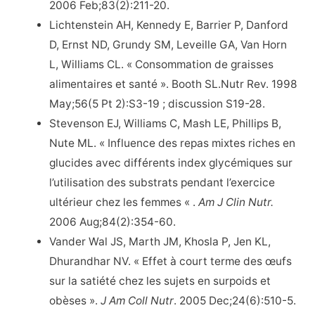
2006 Feb;83(2):211-20.
Lichtenstein AH, Kennedy E, Barrier P, Danford
D, Ernst ND, Grundy SM, Leveille GA, Van Horn
L, Williams CL. « Consommation de graisses
alimentaires et santé ». Booth SL.Nutr Rev. 1998
May;56(5 Pt 2):S3-19 ; discussion S19-28.
Stevenson EJ, Williams C, Mash LE, Phillips B,
Nute ML. « Influence des repas mixtes riches en
glucides avec différents index glycémiques sur
l’utilisation des substrats pendant l’exercice
ultérieur chez les femmes « .
Am J Clin Nutr.
2006 Aug;84(2):354-60.
Vander Wal JS, Marth JM, Khosla P, Jen KL,
Dhurandhar NV. « Effet à court terme des œufs
sur la satiété chez les sujets en surpoids et
obèses ».
J Am Coll Nutr
. 2005 Dec;24(6):510-5.