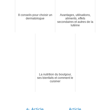
8 conseils pour choisir un
Avantages, utilisations,
dermatologue
aliments, effets
secondaires et autres de la
lutéine
La nutrition du boulgour,
ses bienfaits et comment le
cuisiner
Navigation
←
Article
Article