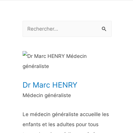
R
e
c
h
e
r
Dr Marc HENRY
c
Médecin généraliste
h
e
Le médecin généraliste accueille les
r
enfants et les adultes pour tous