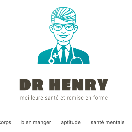
corps
bien manger
aptitude
santé mentale