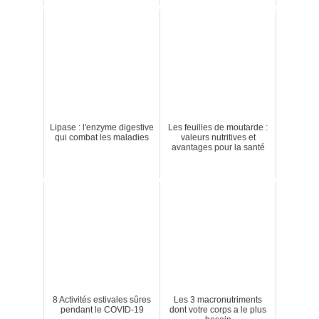
Lipase : l'enzyme digestive
Les feuilles de moutarde :
qui combat les maladies
valeurs nutritives et
avantages pour la santé
8 Activités estivales sûres
Les 3 macronutriments
pendant le COVID-19
dont votre corps a le plus