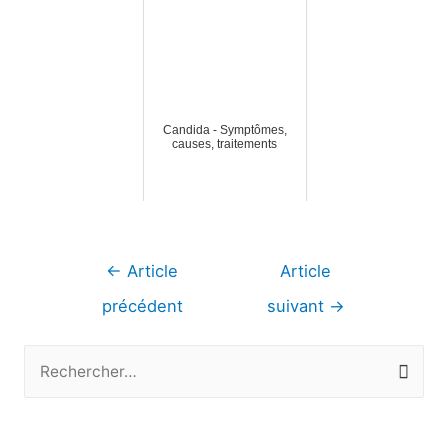
Candida - Symptômes,
causes, traitements
Navigation
←
Article
Article
de
précédent
suivant
→
l’article
R
e
c