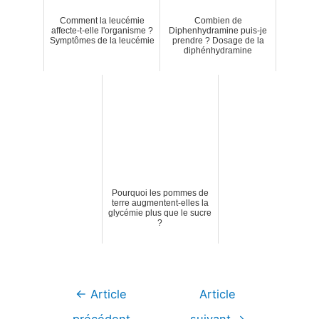
Comment la leucémie
Combien de
affecte-t-elle l'organisme ?
Diphenhydramine puis-je
Symptômes de la leucémie
prendre ? Dosage de la
diphénhydramine
Pourquoi les pommes de
terre augmentent-elles la
glycémie plus que le sucre
?
Navigation
←
Article
Article
de
précédent
suivant
→