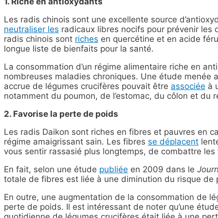
1. Riche en antioxydants
Les radis chinois sont une excellente source d’antiox
neutraliser les
radicaux libres nocifs pour prévenir les 
radis chinois sont
riches
en quercétine et en acide féru
longue liste de bienfaits pour la santé.
La consommation d’un régime alimentaire riche en antio
nombreuses maladies chroniques. Une étude menée 
accrue de légumes crucifères pouvait être
associée
à u
notamment du poumon, de l’estomac, du côlon et du r
2. Favorise la perte de poids
Les radis Daikon sont riches en fibres et pauvres en ca
régime amaigrissant sain. Les fibres
se déplacent
lent
vous sentir rassasié plus longtemps, de combattre les 
En fait, selon une étude
publiée
en 2009 dans le
Journ
totale de fibres est liée à une diminution du risque de
En outre, une augmentation de la consommation de lég
perte de poids. Il est intéressant de noter qu’une ét
quotidienne de légumes crucifères était liée à une pe