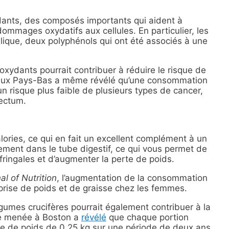
ydants, des composés importants qui aident à
dommages oxydatifs aux cellules. En particulier, les
lique, deux polyphénols qui ont été associés à une
xydants pourrait contribuer à réduire le risque de
aux Pays-Bas a même révélé qu’une consommation
n risque plus faible de plusieurs types de cancer,
ectum.
lories, ce qui en fait un excellent complément à un
ement dans le tube digestif, ce qui vous permet de
fringales et d’augmenter la perte de poids.
al of Nutrition
, l’augmentation de la consommation
 prise de poids et de graisse chez les femmes.
umes crucifères pourrait également contribuer à la
ude menée à Boston a
révélé
que chaque portion
rte de poids de 0,25 kg sur une période de deux ans.