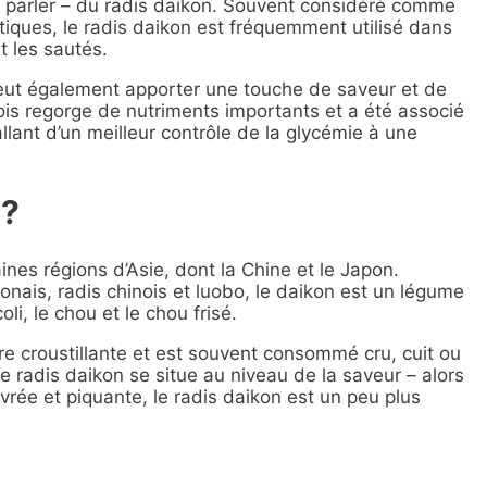
u parler – du radis daikon. Souvent considéré comme
iques, le radis daikon est fréquemment utilisé dans
t les sautés.
l peut également apporter une touche de saveur et de
nois regorge de nutriments importants et a été associé
lant d’un meilleur contrôle de la glycémie à une
 ?
ines régions d’Asie, dont la Chine et le Japon.
onais, radis chinois et
luobo
, le daikon est un légume
i, le chou et le chou frisé.
re croustillante et est souvent consommé cru, cuit ou
 le radis daikon se situe au niveau de la saveur – alors
vrée et piquante, le radis daikon est un peu plus