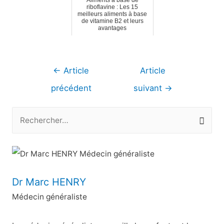
riboflavine : Les 15
meilleurs aliments à base
de vitamine B2 et leurs
avantages
Navigation
←
Article
Article
de
précédent
suivant
→
l’article
R
e
c
h
e
Dr Marc HENRY
r
Médecin généraliste
c
h