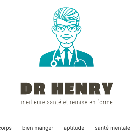
corps
bien manger
aptitude
santé mentale