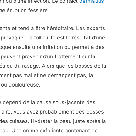
tion ou d’une infection. Le contact
dermatitis
ne éruption fessière.
uente et tend à être héréditaire. Les experts
rovoque. La folliculite est le résultat d’une
ovoque ensuite une irritation ou permet à des
 peuvent provenir d’un frottement sur la
és ou du rasage. Alors que les bosses de la
lement pas mal et ne démangent pas, la
le ou douloureuse.
ère dépend de la cause sous-jacente des
 pilaire, vous avez probablement des bosses
u des cuisses. Hydrater la peau juste après la
peau. Une crème exfoliante contenant de