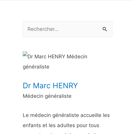
R
e
c
h
e
r
Dr Marc HENRY
c
Médecin généraliste
h
e
Le médecin généraliste accueille les
r
enfants et les adultes pour tous