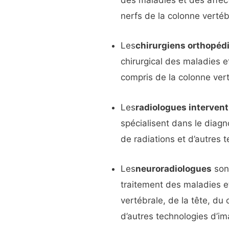
des maladies et des affec
nerfs de la colonne vertéb
Les
chirurgiens orthopéd
chirurgical des maladies e
compris de la colonne ver
Les
radiologues interven
spécialisent dans le diagn
de radiations et d’autres 
Les
neuroradiologues
sont
traitement des maladies e
vertébrale, de la tête, du 
d’autres technologies d’im