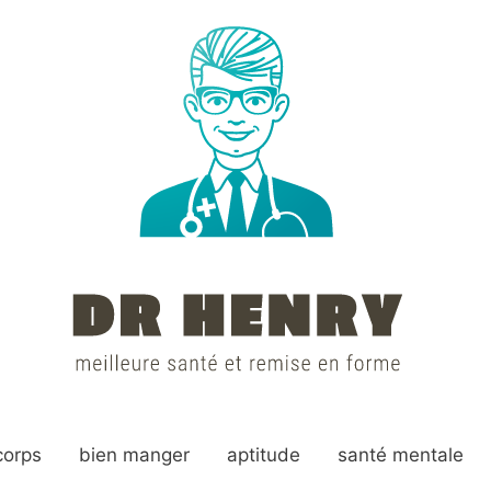
corps
bien manger
aptitude
santé mentale