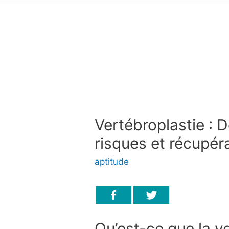
Vertébroplastie : D
risques et récupér
aptitude
Qu’est-ce que la v