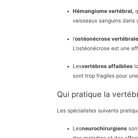
Hémangiome vertébral,
q
vaisseaux sanguins dans 
l’
ostéonécrose vertébrale
L’ostéonécrose est une aff
Les
vertèbres affaiblies
lo
sont trop fragiles pour une
Qui pratique la vertéb
Les spécialistes suivants pratiqu
Les
neurochirurgiens
sont