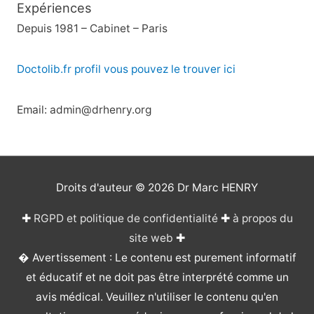
Expériences
Depuis 1981 – Cabinet – Paris
Doctolib.fr profil vous pouvez le trouver ici
Email: admin@drhenry.org
Droits d'auteur © 2026
Dr Marc HENRY
✚
RGPD et politique de confidentialité
✚
à propos du
site web
✚
� Avertissement : Le contenu est purement informatif
et éducatif et ne doit pas être interprété comme un
avis médical. Veuillez n'utiliser le contenu qu'en