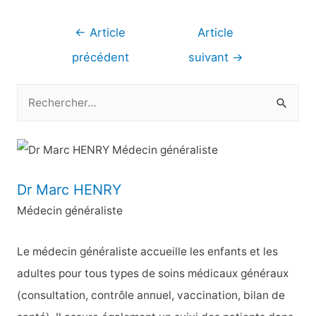
Navigation
←
Article
Article
de
précédent
suivant
→
l’article
R
e
c
h
e
Dr Marc HENRY
r
Médecin généraliste
c
h
Le médecin généraliste accueille les enfants et les
e
adultes pour tous types de soins médicaux généraux
r
(consultation, contrôle annuel, vaccination, bilan de