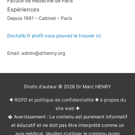
Faculté de médecine de Paris
Expériences
Depuis 1981 – Cabinet – Paris
Doctolib.fr profil vous pouvez le trouver ici
Email: admin@drhenry.org
Droits d'auteur © 2026
Dr Marc HENRY
✚
RGPD et politique de confidentialité
✚
à propos du
site web
✚
� Avertissement : Le contenu est purement informatif
et éducatif et ne doit pas être interprété comme un
avis médical. Veuillez n'utiliser le contenu qu'en