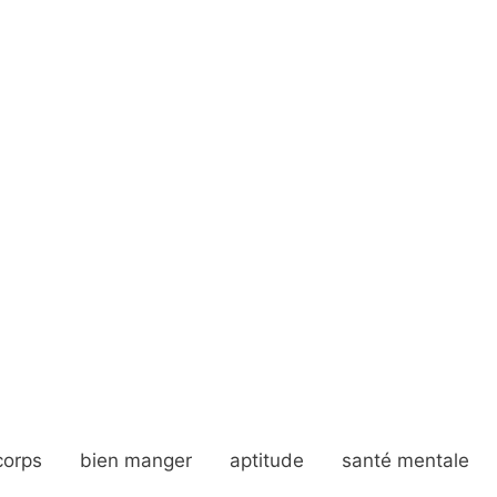
corps
bien manger
aptitude
santé mentale