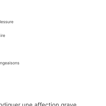
lessure
ire
angeaisons
diquer une affection grave