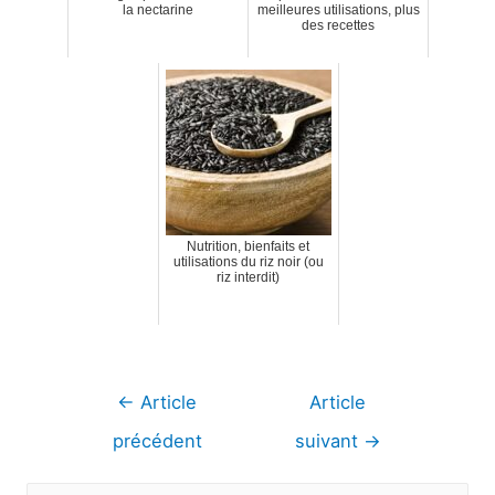
la nectarine
meilleures utilisations, plus
des recettes
Nutrition, bienfaits et
utilisations du riz noir (ou
riz interdit)
Navigation
←
Article
Article
de
précédent
suivant
→
l’article