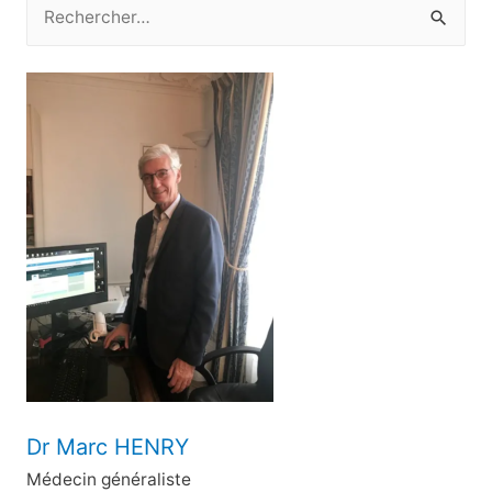
R
e
c
h
e
r
c
h
e
r
:
Dr Marc HENRY
Médecin généraliste