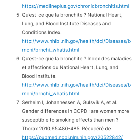
https://medlineplus.gov/chronicbronchitis.html
Qu’est-ce que la bronchite ? National Heart,
Lung, and Blood Institute Diseases and
Conditions Index.
http://www.nhlbi.nih.gov/health/dci/Diseases/b
rnchi/brnchi_whatis.html
Qu’est-ce que la bronchite ? Index des maladies
et affections du National Heart, Lung, and
Blood Institute.
http://www.nhlbi.nih.gov/health/dci/Diseases/b
rnchi/brnchi_whatis.html
Sørheim I, Johannessen A, Gulsvik A, et al.
Gender differences in COPD : are women more
susceptible to smoking effects than men ?
Thorax 2010;65:480-485. Récupéré de
https://pubmed.ncbi.nlm.nih.gov/20522842/