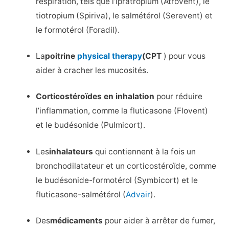
respiration, tels que l’ipratropium (Atrovent), le
tiotropium (Spiriva), le salmétérol (Serevent) et
le formotérol (Foradil).
La
poitrine
physical therapy
(CPT
) pour vous
aider à cracher les mucosités.
Corticostéroïdes en inhalation
pour réduire
l’inflammation, comme la fluticasone (Flovent)
et le budésonide (Pulmicort).
Les
inhalateurs
qui contiennent à la fois un
bronchodilatateur et un corticostéroïde, comme
le budésonide-formotérol (Symbicort) et le
fluticasone-salmétérol (
Advair
).
Des
médicaments
pour aider à arrêter de fumer,