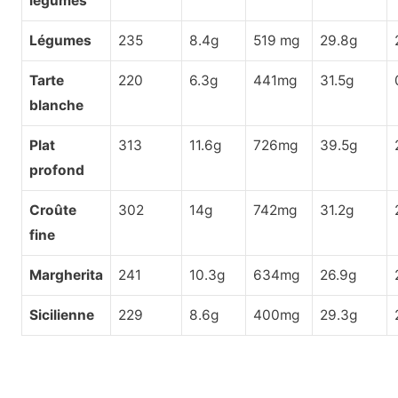
légumes
Légumes
235
8.4g
519 mg
29.8g
Tarte
220
6.3g
441mg
31.5g
blanche
Plat
313
11.6g
726mg
39.5g
profond
Croûte
302
14g
742mg
31.2g
fine
Margherita
241
10.3g
634mg
26.9g
Sicilienne
229
8.6g
400mg
29.3g