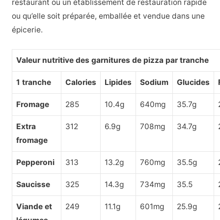
restaurant ou un établissement de restauration rapide
ou qu’elle soit préparée, emballée et vendue dans une
épicerie.
Valeur nutritive des garnitures de pizza par tranche
1 tranche
Calories
Lipides
Sodium
Glucides
Fromage
285
10.4g
640mg
35.7g
Extra
312
6.9g
708mg
34.7g
fromage
Pepperoni
313
13.2g
760mg
35.5g
Saucisse
325
14.3g
734mg
35.5
Viande et
249
11.1g
601mg
25.9g