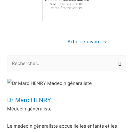
savoir sur la prise de
compléments en fer
Navigation
Article suivant
→
de
l’article
R
e
c
h
e
Dr Marc HENRY
r
Médecin généraliste
c
h
Le médecin généraliste accueille les enfants et les