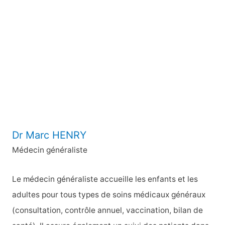
r
c
h
e
r
:
Dr Marc HENRY
Médecin généraliste
Le médecin généraliste accueille les enfants et les
adultes pour tous types de soins médicaux généraux
(consultation, contrôle annuel, vaccination, bilan de