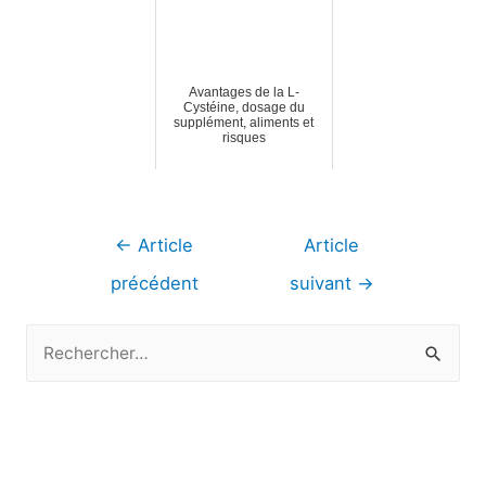
Avantages de la L-
Cystéine, dosage du
supplément, aliments et
risques
Navigation
←
Article
Article
de
précédent
suivant
→
l’article
R
e
c
h
e