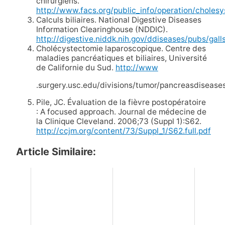
chirurgiens.
http://www.facs.org/public_info/operation/cholesy
Calculs biliaires. National Digestive Diseases
Information Clearinghouse (NDDIC).
http://digestive.niddk.nih.gov/ddiseases/pubs/gal
Cholécystectomie laparoscopique. Centre des
maladies pancréatiques et biliaires, Université
de Californie du Sud.
http://www
.surgery.usc.edu/divisions/tumor/pancreasdise
Pile, JC. Évaluation de la fièvre postopératoire
: A focused approach. Journal de médecine de
la Clinique Cleveland. 2006;73 (Suppl 1):S62.
http://ccjm.org/content/73/Suppl_1/S62.full.pdf
Article Similaire: