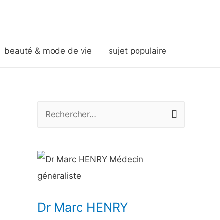
beauté & mode de vie
sujet populaire
R
e
c
h
e
r
Dr Marc HENRY
c