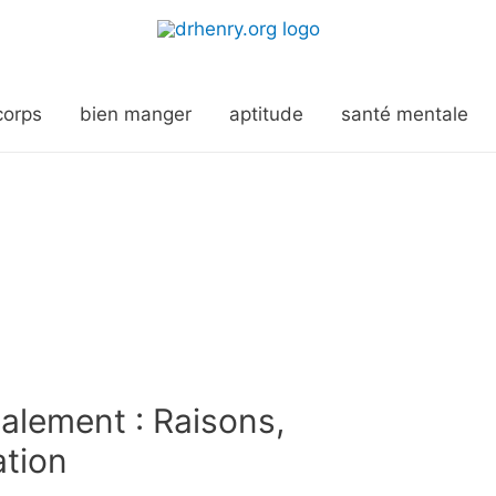
corps
bien manger
aptitude
santé mentale
alement : Raisons,
ation