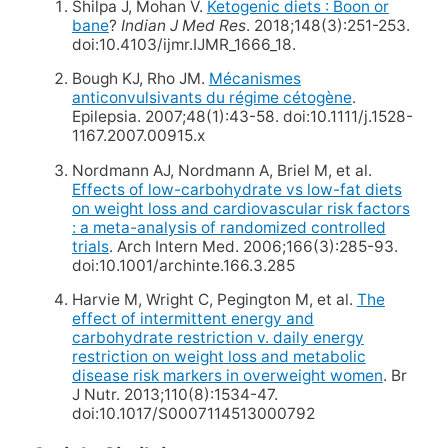
Shilpa J, Mohan V.
Ketogenic diets : Boon or
bane
?
Indian J Med Res
. 2018;148(3):251-253.
doi:10.4103/ijmr.IJMR_1666_18.
Bough KJ, Rho JM.
Mécanismes
anticonvulsivants du régime cétogène
.
Epilepsia. 2007;48(1):43-58. doi:10.1111/j.1528-
1167.2007.00915.x
Nordmann AJ, Nordmann A, Briel M, et al.
Effects of low-carbohydrate vs low-fat diets
on weight loss and cardiovascular risk factors
: a meta-analysis of randomized controlled
trials
. Arch Intern Med. 2006;166(3):285-93.
doi:10.1001/archinte.166.3.285
Harvie M, Wright C, Pegington M, et al.
The
effect of intermittent energy and
carbohydrate restriction v. daily energy
restriction on weight loss and metabolic
disease risk markers in overweight women
. Br
J Nutr. 2013;110(8):1534-47.
doi:10.1017/S0007114513000792