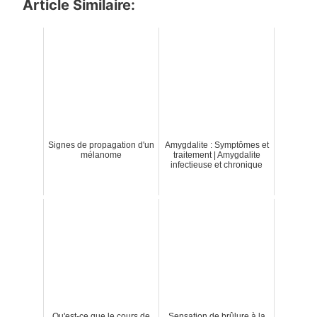
Article Similaire:
Signes de propagation d'un
Amygdalite : Symptômes et
mélanome
traitement | Amygdalite
infectieuse et chronique
Qu'est-ce que le cours de
Sensation de brûlure à la