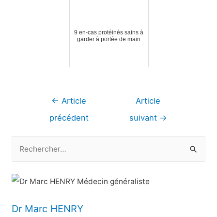
9 en-cas protéinés sains à
garder à portée de main
Navigation
←
Article
Article
de
précédent
suivant
→
l’article
R
e
c
h
e
Dr Marc HENRY